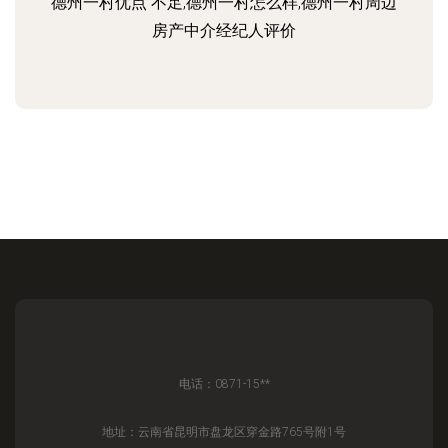
德州一村优点 不足,德州一村怎么样,德州一村周边
房产中介经纪人评价
电话：0871-15**
地址：云南省昆明市盘龙区穿金路765号附1号