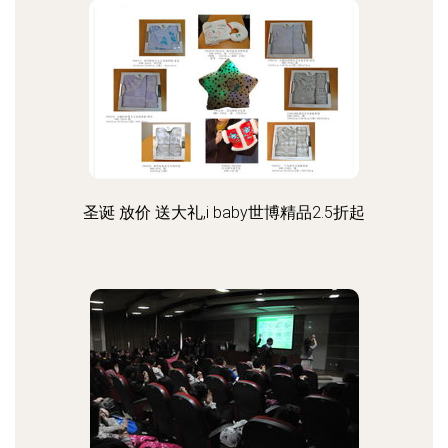
圣诞 放价 送大礼,i baby世博精品2.5折起