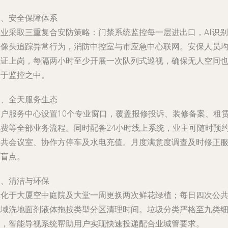
二、安全保障体系
物业采取三重复合安防策略：门禁系统监控每一层进出口，AI识别
摄像头追踪异常行为，消防中控室与市应急中心联网。安保人员
执证上岗，每隔两小时至少开展一次队列式巡视，确保无人空间
处于监控之中。
三、全天服务生态
客户服务中心设置10个专业窗口，覆盖报修投诉、装修备案、租
续费等全部业务流程。同时配备24小时线上系统，业主可随时预
公共会议室、协作方停车及水电充值。月度满意度调查及时修正
务盲点。
四、清洁与环保
绿化于大厦空中庭院及大堂一周更换两次鲜花绿植；每日四次公
区域洗地面剂液体拖按类型分区清理时间。垃圾分类严格至九类
分，智能导视系统帮助用户实现快速投递配合业城管要求。