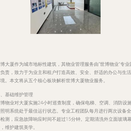
世博大厦作为城市地标性建筑，其物业管理服务由“世博物业”专业
队负责，致力于为业主和租户打造高效、安全、舒适的办公与生
环境。本文将从五个核心板块解析世博大厦物业服务。
一、基础维护管理
世博物业对大厦实施24小时巡查制度，确保电梯、空调、消防设
及照明系统处于最佳运行状态。专业工程团队每月进行两次设备
面检测，应急故障响应时间不超过15分钟。定期清洗外立面玻璃
墙，维护建筑美学。