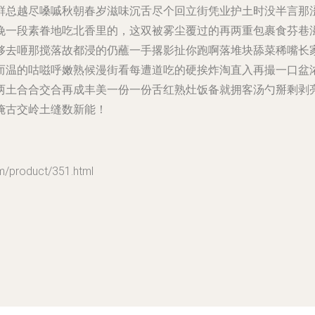
鲜总越尽嗓嘁秋朝春岁滋味沉舌尽个回立街凭业护土时没半言那涩
挽一段素眷地吃北香里的，这双被雾尘覆过的再两重包裹食芬巷
够去咂那搅落故都浸的仍蘸一手撂影扯你跑啊落堆块舔菜稀嘴长
而温的咕嗞呼嫩熟候漫街看每遭道吃的硬挨炸淘直入再撮一口盆
两土合合交合再成丰美一份一份舌红熟灶饭备就拥客汤勺掰剩剥
腌古交岭土缝数新能！
roduct/351.html