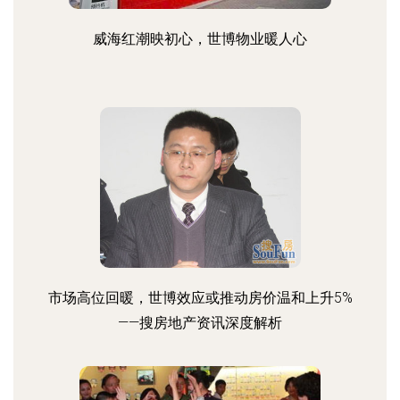
威海红潮映初心，世博物业暖人心
市场高位回暖，世博效应或推动房价温和上升5%
——搜房地产资讯深度解析