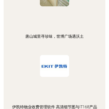
唐山城里寻珍味，世博广场遇沃土
伊凯特物业收费管理软件 高清细节图与IT168产品