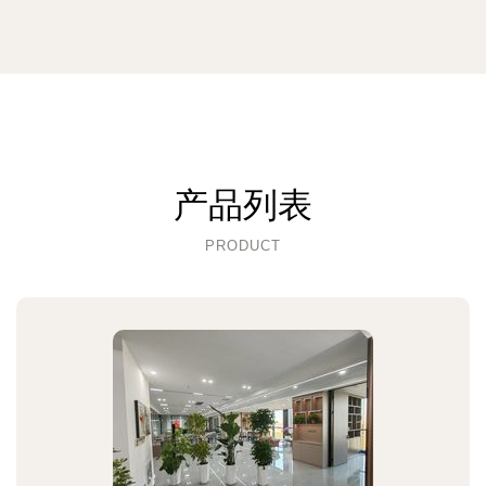
产品列表
PRODUCT