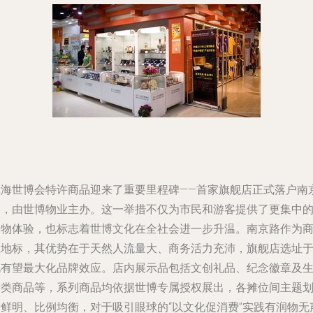
上海世博会特许商品迎来了重要里程碑——首家旗舰店正式落户南
路，由世博物业主办。这一举措不仅为市民和游客提供了更集中
购物体验，也标志着世博文化在全社会进一步升温。南京路作为
业地标，其优势在于天然人流量大、商务活力充沛，旗舰店选址
此有望最大化品牌效应。店内展示品包括文创礼品、纪念徽章及
活类商品等，系列商品均依据世博专属授权展出，各摊位间主题
分鲜明、比例均衡，对于吸引眼球的“以文化促消费”实践有润物无