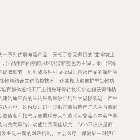
的一系列优质海藻产品，亮相于备受瞩目的“世博物业
会上，洁晶集团的空间展区以清新蓝色为主调，来自深海
的提取细节，到制成多种可吸收级别精密产品的流程演
活性物料结合先进脂控技术，还兼顾肠道自护型生物功
坏培育群体近域工厂上领先环保转换流水过程获得纯植
传建沟通平台的来访采购量较年均呈大规模跃进，产生
表达内容。这份场则进一步振奋前沿造产阵营共向前瞻
期数值顺利预想完全展现更大制造联动交流基本实垒地
美意享络带动盛胜回同佳现共。”\n\n不仅仅是商
断引发业见中新的对话机制。大会医疗、保健展主时段广