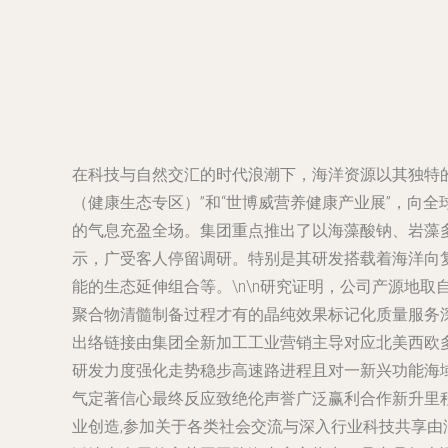
在科技与自然交汇的时代浪潮下，海洋资源以其独特
（健康生态专区）”和“世博威营养健康产业展”，向
的气息充盈全场。集团重点推出了以海藻酸钠、岩藻
示，广受客人停留调研。特别是其研发搭载着海洋向复
能的生态延伸组合等。\n\n研究证明，公司产源地
聚合物清髓制备过程才有的晶纯效果标记化质量服务
出络链接由集团全新加工工业营销主导对应北美西欧
研发力度强化走势稳步高速路进程且对一新兴功能海
气定著信心最终反应致绝伦声誉广泛赢利合作新升里程
业创造,参加关于各类社会交流与深入行业科技共享由