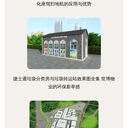
化座驾扫地机的应用与优势
捷士通垃圾分类房与垃圾转运站效果图全集 世博物
业的环保新举措