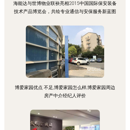
海能达与世博物业联袂亮相2015中国国际保安装备
技术产品博览会，共绘专业通信与安保服务新蓝图
博爱家园优点 不足,博爱家园怎么样,博爱家园周边
房产中介经纪人评价