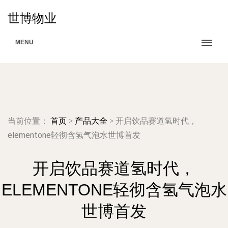
世博物业
MENU
当前位置：
首页
>
产品大全
>
开启饮品赛道氢时代，
elementone轻彻含氢气泡水世博首发
开启饮品赛道氢时代，
ELEMENTONE轻彻含氢气泡水
世博首发