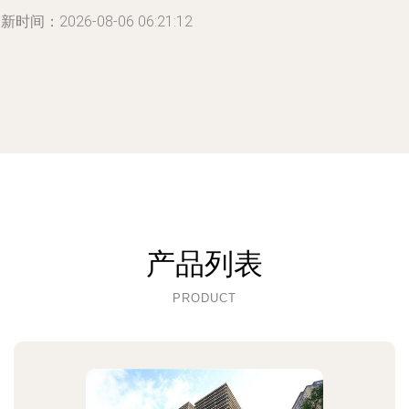
新时间：2026-08-06 06:21:12
产品列表
PRODUCT