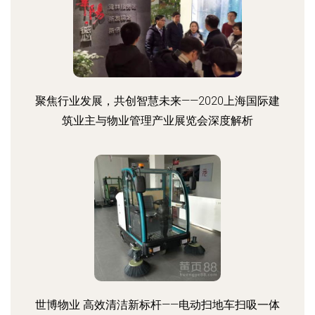
聚焦行业发展，共创智慧未来——2020上海国际建
筑业主与物业管理产业展览会深度解析
世博物业 高效清洁新标杆——电动扫地车扫吸一体