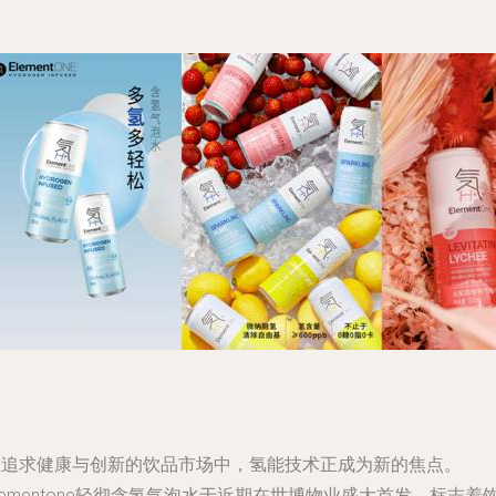
在追求健康与创新的饮品市场中，氢能技术正成为新的焦点。
lementone轻彻含氢气泡水于近期在世博物业盛大首发，标志着