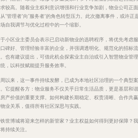
要求较高。随着业主权利意识增强和行业竞争加剧，物业公司正
从“管理者”向“服务者”的角色转型压力。此次撤离事件，或许正
市场自我调节与优化过程中的一个缩影。
对于小区业主委员会表示已启动新物业的选聘程序，将优先考虑
务口碑好、管理经验丰富的企业，并强调透明化、规范化的招标
程。也有建议提出，可借此机会探索业主自治或引入智慧物业管
系统，以科技赋能提升服务效率。
一周以来，这一事件持续发酵，已成为本地社区治理的一个典型
例。它提醒各方：物业服务不仅关乎日常生活品质，更是基层和
与房产价值的重要支撑。如何构建长期稳定、权责清晰、合作共
的物业关系，值得所有社区深思与实践。
中铁世博城将迎来怎样的新管家？业主权益如何得到更好保障？
们将持续关注。