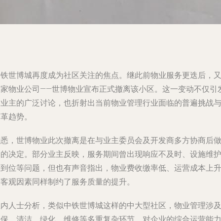
中铁世博城再度成为社区关注的焦点。继此前物业服务更迭后，
一家物业公司——世博物业宣布正式撤离该小区。这一变动不仅引
了业主的广泛讨论，也折射出当前物业管理行业面临的普遍挑战
变革趋势。
据悉，世博物业此次撤离是在与业主委员会及开发商多方协商后
出的决定。部分业主反映，服务期间曾出现响应不及时、设施维
不到位等问题，但也有声音指出，物业费收缴率低、运营成本上
等客观因素同样制约了服务质量的提升。
业内人士分析，类似中铁世博城这样的中大型社区，物业管理涉
安保、清洁、绿化、维修等多重复杂环节，对企业的综合运营能