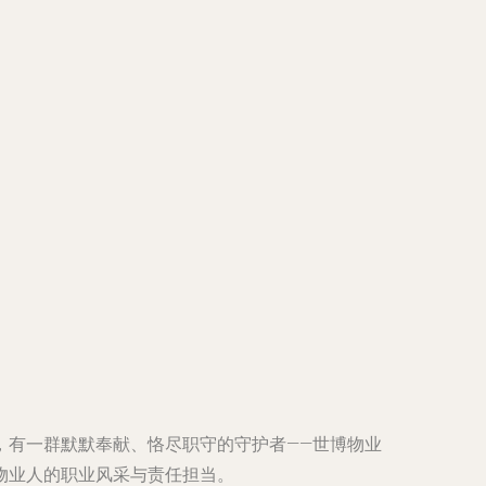
，有一群默默奉献、恪尽职守的守护者——世博物业
物业人的职业风采与责任担当。