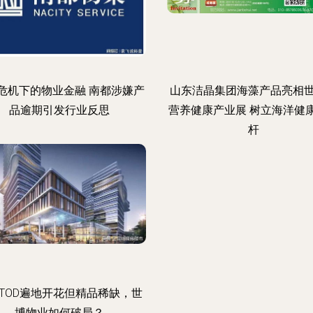
危机下的物业金融 南都涉嫌产
山东洁晶集团海藻产品亮相
品逾期引发行业反思
营养健康产业展 树立海洋健
杆
TOD遍地开花但精品稀缺，世
博物业如何破局？