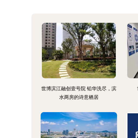
世博滨江融创壹号院 铅华洗尽，滨
水两房的诗意栖居