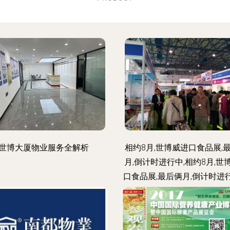
世博大厦物业服务全解析
相约8月,世博威进口食品展,
月,倒计时进行中,相约8月,世
口食品展,最后俩月,倒计时进
产厂家,相约8月,世博威进口食
最后俩月,倒计时进行中价