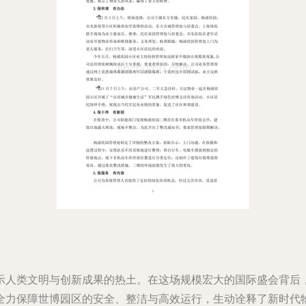
示人类文明与创新成果的热土。在这场规模宏大的国际盛会背后
全力保障世博园区的安全、整洁与高效运行，生动诠释了新时代