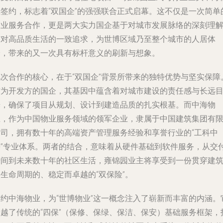
业签约，标志着“双国企”的强强联合正式启幕。这不仅是一次简单
物业服务合作，更是两大实力国企基于对城市发展脉络的深刻理
与对高品质生活的一致追求，为世博区域乃至整个城市的人居体
验，带来的又一次具有标杆意义的刷新与想象。
此次合作的核心，在于“双国企”背景所带来的独特优势与坚实保障
作为开发方的国企，其基因中蕴含着对城市建设的责任感与长远
光，确保了项目从规划、设计到建造品质的扎实根基。而中海物
业，作为中国物业服务领域的领军企业，隶属于中国建筑集团有
公司，拥有数十年的高端资产管理服务经验和享誉行业的“工科中
海”专业体系。两者的结合，意味着从硬件基础到软件服务，从交
瞬间到未来数十年的社区生活，雍锦园业主将享受到一份贯穿建
生命周期的、稳定而卓越的“双保险”。
签约中海物业，为“世博物业”这一概念注入了崭新而丰富的内涵。
超越了传统的“四保”（保修、保绿、保洁、保安）基础服务框架，