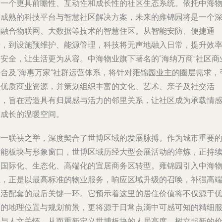
向一个更具前瞻性、互动性和成长性的社区生态系统。依托中海
业成熟的科技平台与智慧社区解决方案，未来的雍锦园将是一个
度融合物联网、大数据等技术的智慧住区。从智能安防、便捷通
行，到设施预维护、能源管理，科技将无声地融入日常，提升效
与安全，让生活更为从容。中海物业旗下著名的“海纳万商”社区商
平台及“海惠万家”社群运营体系，将针对雍锦园业主的圈层需求，
入优质商业资源，并策划组织丰富的文化、艺术、亲子及社交活
动，旨在营造具有归属感与活力的邻里关系，让社区成为承载情
与成长的温暖空间。
这一联袂之举，深度契合了世博区域的发展脉搏。作为城市重要
功能板块与形象窗口，世博区域历经大型会展活动的淬炼，正持
向国际化、生态化、高端化的宜居商务区转型。雍锦园引入中海
业，正是以最高标准的物业服务，响应区域升级的召唤，补强高
生活配套的最后关键一环。它预示着这里的居住价值将不仅源于
越的地理位置与规划前景，更将源于日常点滴中可感可知的精细
务与人文关怀，从而重新定义世博板块的人居高度，树立起新的