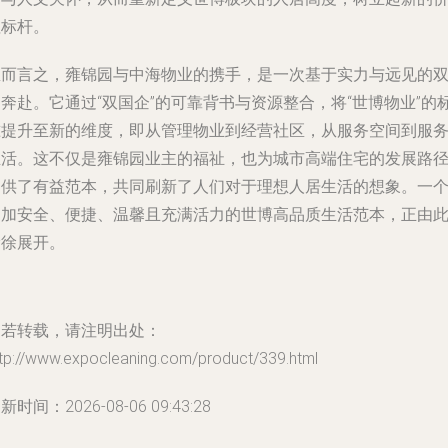
值标杆。
总而言之，雍锦园与中海物业的携手，是一次基于实力与远见的
奔赴。它通过“双国企”的可靠背书与资源整合，将“世博物业”的
准提升至新的维度，即从管理物业到经营社区，从服务空间到服
生活。这不仅是雍锦园业主的福祉，也为城市高端住宅的发展路
提供了有益范本，共同刷新了人们对于理想人居生活的想象。一
更加安全、便捷、温馨且充满活力的世博高品质生活范本，正由
徐徐展开。
如若转载，请注明出处：
ttp://www.expocleaning.com/product/339.html
新时间：2026-08-06 09:43:28