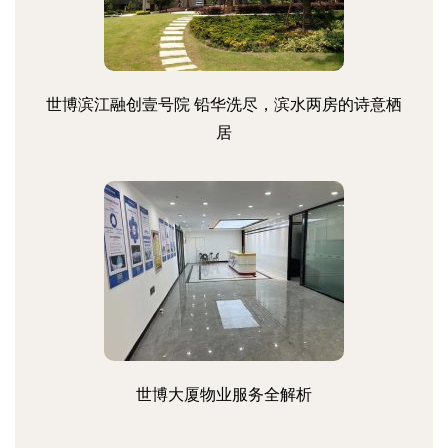
世博滨江融创壹号院 铅华洗尽，滨水两房的诗意栖
居
世博大厦物业服务全解析