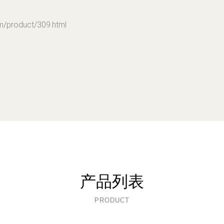
roduct/309.html
产品列表
PRODUCT