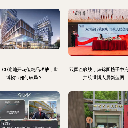
TOD遍地开花但精品稀缺，世
双国企联袂，雍锦园携手中
博物业如何破局？
共绘世博人居新蓝图