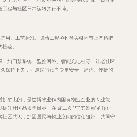
。对于老年住户、行动不便的居民等特殊群体，物业更
缮工程与社区日常运转并行不悖。
料选用、工艺标准、隐蔽工程验收等关键环节上严格把
的检验。
级，如门禁系统、监控网络、智能充电桩等，让老社区
长久保持下去，让居民持续享受更安全、舒适、便捷的
后折射出的，是世博物业作为国有物业企业的专业能
升社区品质为目标，在“施工图”与“实景画”的转化
聚社区共识，加固居民与物业之间的信任纽带，共同守