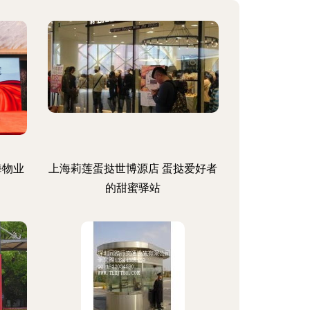
海物业
上海莉莲蛋挞世博源店 蛋挞爱好者
的甜蜜驿站