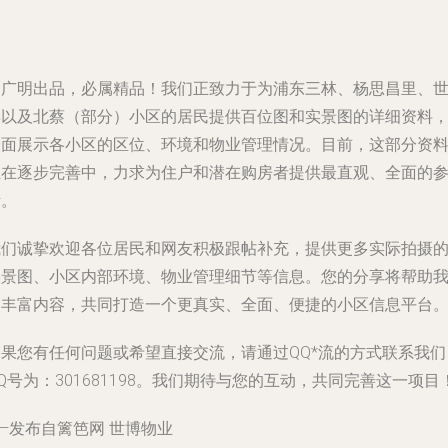
赵广明出品，必属精品！我们正致力于为浦东三林、杨思昌里、
博以及北蔡（部分）小区的居民提供百位图和实景图的详细资料
全面展示各小区的区位、环境和物业管理情况。目前，这部分资
正在逐步完善中，力求为住户和潜在购房者提供最直观、全面的
考。
我们诚挚欢迎各位居民和网友积极跟帖补充，提供更多实际拍摄
实景图、小区内部环境、物业管理细节等信息。您的分享将帮助
们丰富内容，共同打造一个更真实、全面、便捷的小区信息平台
如果您有任何问题或希望直接交流，请通过QQ*流的方式联系我们
Q号为：301681198。我们期待与您的互动，共同完善这一项目
—发布自篱笆网 世博物业