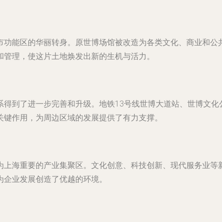
市功能区的华丽转身。原世博场馆被改造为各类文化、商业和公
和管理，使这片土地焕发出新的生机与活力。
系得到了进一步完善和升级。地铁13号线世博大道站、世博文化
关键作用，为周边区域的发展提供了有力支撑。
为上海重要的产业集聚区。文化创意、科技创新、现代服务业等
为企业发展创造了优越的环境。