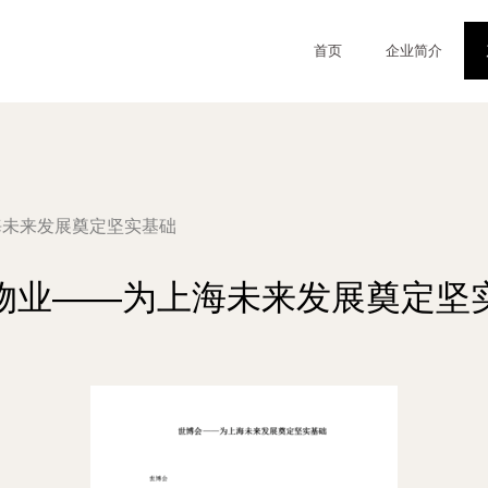
首页
企业简介
海未来发展奠定坚实基础
物业——为上海未来发展奠定坚