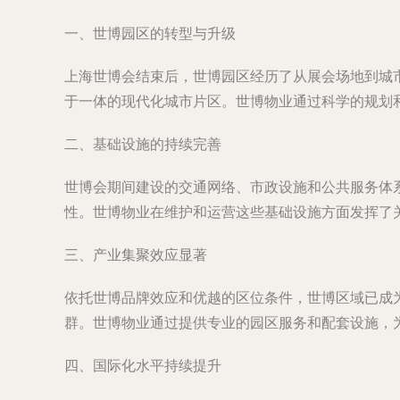
一、世博园区的转型与升级
上海世博会结束后，世博园区经历了从展会场地到城
于一体的现代化城市片区。世博物业通过科学的规划
二、基础设施的持续完善
世博会期间建设的交通网络、市政设施和公共服务体
性。世博物业在维护和运营这些基础设施方面发挥了
三、产业集聚效应显著
依托世博品牌效应和优越的区位条件，世博区域已成
群。世博物业通过提供专业的园区服务和配套设施，
四、国际化水平持续提升