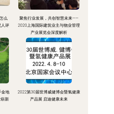
园怎么
聚焦行业发展，共创智慧未来——
纪人评
2020上海国际建筑业主与物业管理
产业展览会深度解析
手金地
2022第30届世博威健博会暨氢健康
业崭新
产品展 启迪健康未来