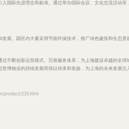
引入国际先进理念和标准。通过举办国际会议、文化交流活动等
和发展。园区内大量采用节能环保技术，推广绿色建筑和生态景
通过不断创新运营模式、完善服务体系，为上海建设卓越的全球
过世博物业的持续发展而得以传承和发扬，为上海的未来发展注
roduct/235.html