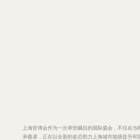
上海世博会作为一次举世瞩目的国际盛会，不仅在当
承载者，正在以全新的姿态助力上海城市能级提升和