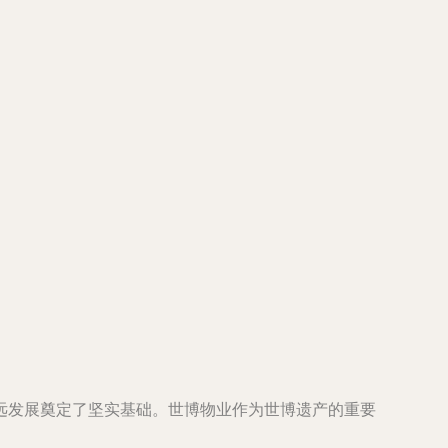
远发展奠定了坚实基础。世博物业作为世博遗产的重要