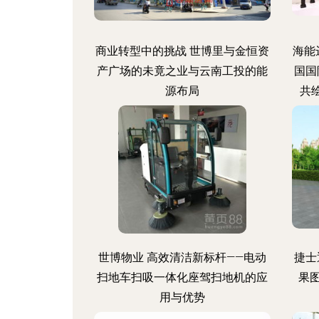
商业转型中的挑战 世博里与金恒资
海能
产广场的未竟之业与云南工投的能
国国
源布局
共
世博物业 高效清洁新标杆——电动
捷士
扫地车扫吸一体化座驾扫地机的应
果
用与优势