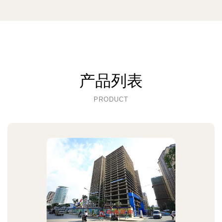
产品列表
PRODUCT