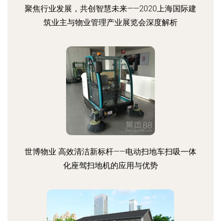
聚焦行业发展，共创智慧未来——2020上海国际建
筑业主与物业管理产业展览会深度解析
世博物业 高效清洁新标杆——电动扫地车扫吸一体
化座驾扫地机的应用与优势