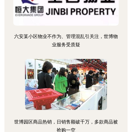
六安某小区物业不作为、管理混乱引关注，世博物
业服务受质疑
世博园区商品热销，日销售额破千万，多款商品被
抢购一空