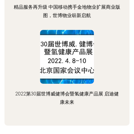
精品服务再升级 中国移动携手金地物业扩展商业版
图，世博物业崭新启航
2022第30届世博威健博会暨氢健康产品展 启迪健
康未来