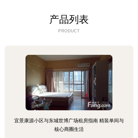
产品列表
PRODUCT
宜景康源小区与东城世博广场租房指南 精装单间与
核心商圈生活