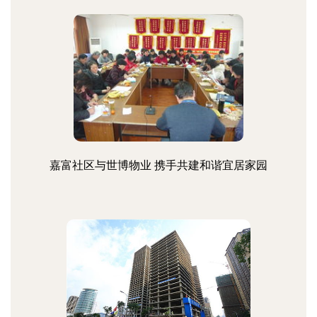
嘉富社区与世博物业 携手共建和谐宜居家园