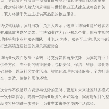
近日，枣庄滨河府项目一期物业服务签约仪式在项目现场隆重举
行。此次签约标志着滨河府项目与世博物业正式建立战略合作关
系，双方将携手为业主提供高品质的物业服务。
签约仪式现场，滨河府项目负责人表示，选择世博物业是经过多
考察和慎重考虑的结果。世博物业作为行业知名企业，拥有丰富
管理经验和专业的服务团队，其“以人为本、服务至上”的理念与滨
府打造高端宜居社区的愿景高度契合。
世博物业代表在致辞中承诺，将充分发挥自身优势，为滨河府业
提供全方位、专业化的物业服务，包括安保、保洁、维修、绿化
基础服务，以及社区文化活动、智能化管理等增值服务，全力打
安全、舒适、便捷的居住环境。
此次合作不仅是双方资源与优势的互补，更是对未来社区服务模
的一次创新探索。随着一期物业服务的正式落地，滨河府项目的
体品质将得到进一步提升，为业主带来更优质的生活体验。