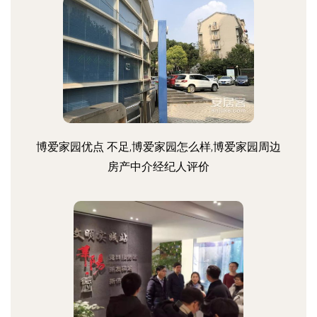
博爱家园优点 不足,博爱家园怎么样,博爱家园周边
房产中介经纪人评价