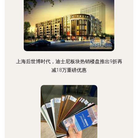
上海后世博时代，迪士尼板块热销楼盘推出9折再
减18万重磅优惠