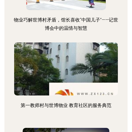
物业巧解世博村矛盾，馆长喜收“中国儿子”——记世
博会中的温情与智慧
第一教师村与世博物业 教育社区的服务典范