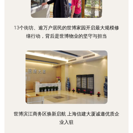
13个街坊、逾万户居民的世博家园开启最大规模修
缮行动，背后是世博物业的坚守与担当
世博滨江商务区焕新启航 上海信建大厦诚邀优质企
业入驻