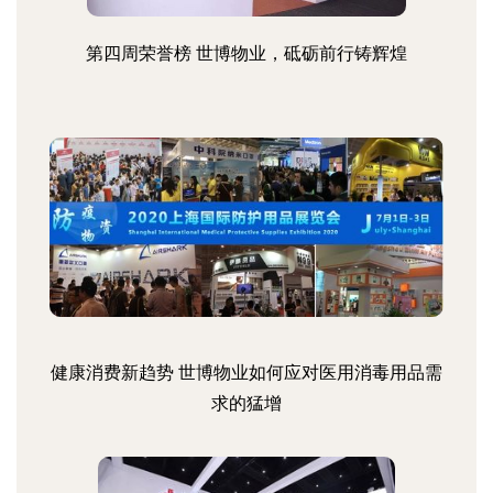
第四周荣誉榜 世博物业，砥砺前行铸辉煌
健康消费新趋势 世博物业如何应对医用消毒用品需
求的猛增