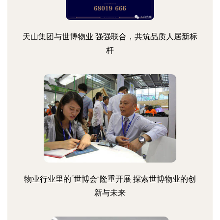
天山集团与世博物业 强强联合，共筑品质人居新标
杆
物业行业里的“世博会”隆重开展 探索世博物业的创
新与未来