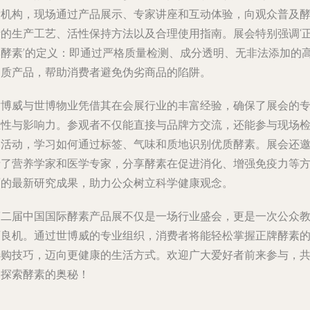
发机构，现场通过产品展示、专家讲座和互动体验，向观众普及
素的生产工艺、活性保持方法以及合理使用指南。展会特别强调‘
牌酵素’的定义：即通过严格质量检测、成分透明、无非法添加的
品质产品，帮助消费者避免伪劣商品的陷阱。
世博威与世博物业凭借其在会展行业的丰富经验，确保了展会的
业性与影响力。参观者不仅能直接与品牌方交流，还能参与现场
测活动，学习如何通过标签、气味和质地识别优质酵素。展会还
请了营养学家和医学专家，分享酵素在促进消化、增强免疫力等
面的最新研究成果，助力公众树立科学健康观念。
第二届中国国际酵素产品展不仅是一场行业盛会，更是一次公众
育良机。通过世博威的专业组织，消费者将能轻松掌握正牌酵素
选购技巧，迈向更健康的生活方式。欢迎广大爱好者前来参与，
同探索酵素的奥秘！