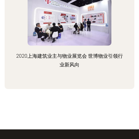
2020上海建筑业主与物业展览会 世博物业引领行
业新风向