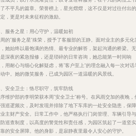
写了不平凡的篇章。荣誉榜上，星光熠熠，这不仅是对过往付出
肯定，更是对未来征程的激励。
一、服务之星：用心守护，温暖如初
本周的“服务之星”殊荣，授予了客服部的王静。面对业主的多元化
求，她始终以最饱满的热情、最专业的解答，架起沟通的桥梁。
论是深夜的紧急报修，还是琐碎的日常咨询，她总能第一时间响
应，用耐心与细心化解疑虑，将“客户至上”的理念融入每一次对话
行动中。她的微笑服务，已成为园区一道温暖的风景线。
二、安全卫士：恪尽职守，筑牢防线
秩序维护部的李明荣获本周“安全卫士”称号。在风雨交加的夜晚，
加强巡逻频次，及时发现并排除了地下车库的一处安全隐患，保
了业主财产安全。日常工作中，他严格执行门岗管理、车辆引导
消防巡查制度，以高度的警觉性和责任感，为园区筑起了一道坚
可靠的安全屏障。他的身影，是寂静夜里最令人安心的守护。