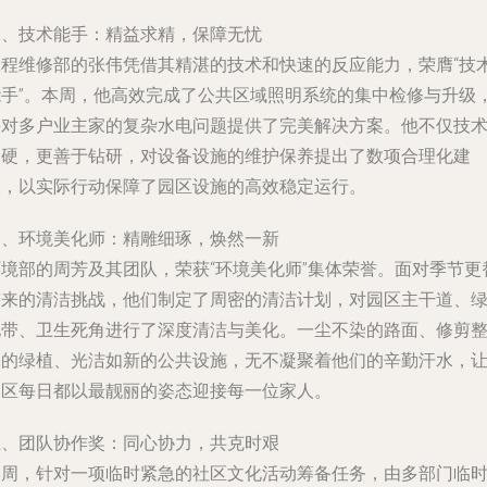
三、技术能手：精益求精，保障无忧
工程维修部的张伟凭借其精湛的技术和快速的反应能力，荣膺“技
能手”。本周，他高效完成了公共区域照明系统的集中检修与升级
并对多户业主家的复杂水电问题提供了完美解决方案。他不仅技
过硬，更善于钻研，对设备设施的维护保养提出了数项合理化建
议，以实际行动保障了园区设施的高效稳定运行。
四、环境美化师：精雕细琢，焕然一新
环境部的周芳及其团队，荣获“环境美化师”集体荣誉。面对季节更
带来的清洁挑战，他们制定了周密的清洁计划，对园区主干道、
化带、卫生死角进行了深度清洁与美化。一尘不染的路面、修剪
齐的绿植、光洁如新的公共设施，无不凝聚着他们的辛勤汗水，
园区每日都以最靓丽的姿态迎接每一位家人。
五、团队协作奖：同心协力，共克时艰
本周，针对一项临时紧急的社区文化活动筹备任务，由多部门临