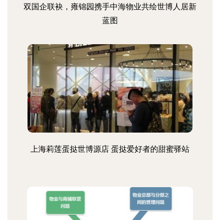
双国企联袂，雍锦园携手中海物业共绘世博人居新
蓝图
上海莉莲蛋挞世博源店 蛋挞爱好者的甜蜜驿站