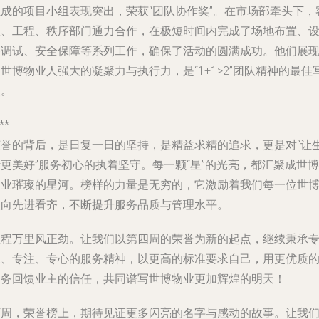
组成的项目小组表现突出，荣获“团队协作奖”。在市场部牵头下，
服、工程、秩序部门通力合作，在极短时间内完成了场地布置、
备调试、安全保障等系列工作，确保了活动的圆满成功。他们展
世博物业人强大的凝聚力与执行力，是“1+1>2”团队精神的最佳
照。
**
荣誉的背后，是日复一日的坚持，是精益求精的追求，更是对“让
更美好”服务初心的执着坚守。每一颗“星”的光亮，都汇聚成世博
物业璀璨的星河。榜样的力量是无穷的，它激励着我们每一位世
人向先进看齐，不断提升服务品质与管理水平。
征程万里风正劲。让我们以第四周的荣誉为新的起点，继续秉承
业、专注、专心的服务精神，以更高的标准要求自己，用更优质
服务回馈业主的信任，共同谱写世博物业更加辉煌的明天！
下周，荣誉榜上，期待见证更多闪亮的名字与感动的故事。让我