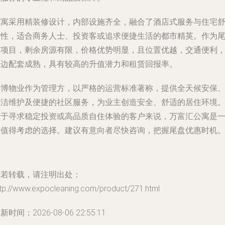
公寓采用精装修设计，内部设施齐全，融合了酒店式服务与住宅
适性，适合商务人士、投资客或追求便捷生活的都市精英。作为
盘项目，剩余房源有限，价格优势明显，且位置优越，交通便利
周边配套成熟，具有较高的升值潜力和租赁回报率。
世博物业作为管理方，以严格的运营标准著称，提供全天候安保
清洁维护及便捷的社区服务，为业主创造安全、舒适的居住环境
对于寻求稳定投资或高品质自住体验的客户来说，万富汇公寓是
个值得考虑的选择。建议有意向者尽快咨询，把握尾盘优惠时机
如若转载，请注明出处：
ttp://www.expocleaning.com/product/271.html
新时间：2026-08-06 22:55:11