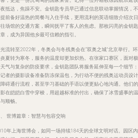
宾客，更是一份沉甸甸的国家荣誉。记得一位外籍教练因航班延
深夜抵达，焦躁不安。金钥匙专员早已通过信息联动掌握情况，
仅提前备好温热的简餐与入住手续，更用流利的英语细致介绍次
前往场馆的交通方案，瞬间抚平了客人的焦虑。那枚闪亮的金钥
徽章，成为异国他乡最可信赖的指引。
光流转至2022年，冬奥会与冬残奥会在“双奥之城”北京举行。
从炎夏转为寒冬，服务的温度却更加炽热。在张家口赛区，面对
寒天气与复杂的防疫要求，金钥匙团队将服务延伸至每一个细节
为记者的摄影设备准备防冻保温包，为行动不便的残奥运动员设
无障碍通行流程，甚至学习基础的手语以便更贴心地沟通。他们
身影在皑皑白雪中穿梭，用超越标准的付出，确保了冰雪盛事的
暖与顺畅。
二、 世博篇章：智慧与包容交响
010年上海世博会，如同一场持续184天的全球文明对话。园区内