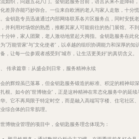
人流如织，问题五花八门。金钥匙服务台前，语言从来不是障碍
文化差异亦能巧妙弥合。一位来自欧洲的老人与家人走散，十分
张。金钥匙专员迅速通过内部网络联系各片区服务点，同时安抚
人，并利用对场馆的熟悉，推断其家人可能前往的热门展馆。不
二十分钟，家人团聚，老人激动地竖起大拇指。金钥匙服务在此
为“万能管家”与“文化使者”，以卓越的组织协调能力和深厚的知
储备，让每一位参观者感受到“城市，让生活更美好”的真切含义。
三、 传承篇章：从盛会到日常，服务精神永续
盛会的辉煌虽已落幕，但金钥匙服务锻造的标准、积淀的精神却
深扎根。如今的“世博物业”，正是这种精神在常态化服务中的延续
升华。它不再局限于特定时空，而是融入高端写字楼、住宅社区
商业综合体的日常肌理。
在世博物业管理的项目中，金钥匙服务理念体现为：