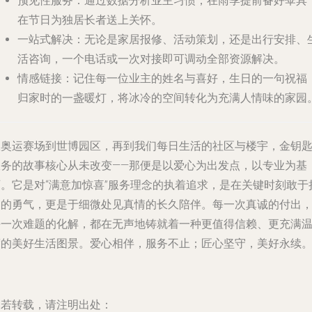
预见性服务
：通过数据分析业主习惯，在雨季提前备好伞具
在节日为独居长者送上关怀。
一站式解决
：无论是家居报修、活动策划，还是出行安排、
活咨询，一个电话或一次对接即可调动全部资源解决。
情感链接
：记住每一位业主的姓名与喜好，生日的一句祝福
归家时的一盏暖灯，将冰冷的空间转化为充满人情味的家园
从奥运赛场到世博园区，再到我们每日生活的社区与楼宇，金钥
服务的故事核心从未改变——那便是以
爱心为出发点，以专业为基
石
。它是对“满意加惊喜”服务理念的执着追求，是在关键时刻敢于
当的勇气，更是于细微处见真情的长久陪伴。每一次真诚的付出
每一次难题的化解，都在无声地铸就着一种更值得信赖、更充满
度的美好生活图景。爱心相伴，服务不止；匠心坚守，美好永续
如若转载，请注明出处：