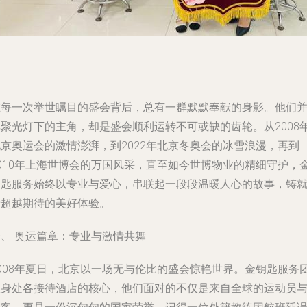
在每一次举世瞩目的盛会背后，总有一群默默奉献的身影。他们
非聚光灯下的主角，却是盛会顺利运转不可或缺的齿轮。从2008
北京奥运会的激情澎湃，到2022年北京冬奥会的冰雪浪漫，再到
2010年上海世博会的万国风采，直至如今世博物业的精细守护，
钥匙服务始终以专业与爱心，串联起一段段温暖人心的故事，铸
着超越期待的美好体验。
一、 奥运篇章：专业与激情共舞
2008年夏日，北京以一场无与伦比的盛会惊艳世界。金钥匙服务
队身处各接待酒店的核心，他们面对的不仅是来自全球的运动员