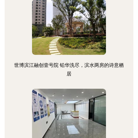
世博滨江融创壹号院 铅华洗尽，滨水两房的诗意栖
居