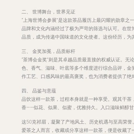
二、 世博舞台，世界见证
“上海世博会参展”是这款茶品履历上最闪耀的勋章之
品牌和文化内涵经过了极为严苛的筛选与认可。在世
品质，成为传递中国味道的文化使者。这份经历，为
三、 金奖加冕，品质标杆
“茶博会金奖”则是其卓越品质最直接的权威认证。
色、香气、滋味、叶底等多个维度进行综合品评，金
作工艺、口感风味的最高褒奖，也为消费者提供了绝
四、 品鉴与意蕴
品饮这样一款茶，过程本身就是一种享受。观其干茶
香——似花、似果、似蜜，优雅持久。入口滋味鲜醇
这50克祁眉，凝聚了产地风土、历史机遇与至高荣
爱茶之人而言，收藏或分享这样一款茶，便是收藏了