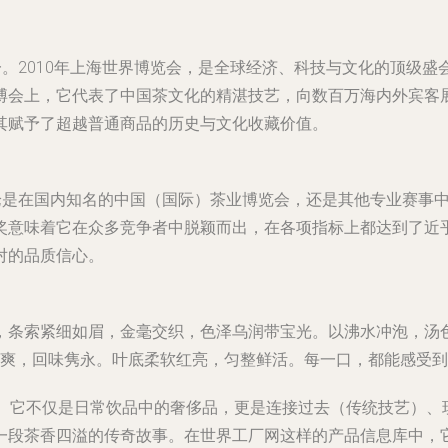
一。2010年上海世界博览会，是全球经济、科技与文化的顶级
博会上，它代表了中国茶文化的精湛技艺，向数百万海内外宾客
其赋予了超越普通商品的历史与文化收藏价值。
无论是在国内知名的中国（国际）茶业博览会，还是其他专业赛事
奖意味着它在众多竞争者中脱颖而出，在各项指标上都达到了近
对的品质信心。
，条索紧细如眉，金毫交织，色泽乌润带宝光。以沸水冲泡，汤
甘爽，回味隽永。叶底柔软红亮，匀整鲜活。每一口，都能感受
誉。它不仅是日常饮品中的奢侈品，更是连接过去（传统技艺）、
一段茶香四溢的传奇故事。在世界工厂网这样的产品信息库中，它