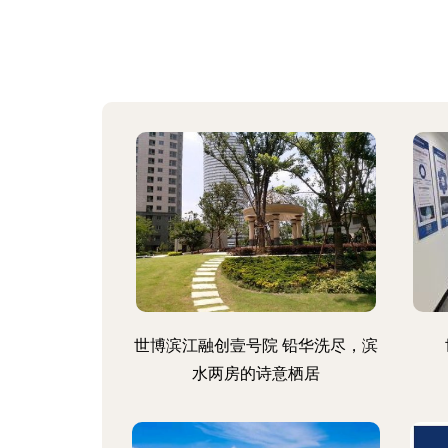
世博滨江融创壹号院 铅华洗尽，滨
水两房的诗意栖居