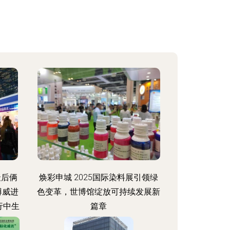
最后俩
焕彩申城 2025国际染料展引领绿
博威进
色变革，世博馆绽放可持续发展新
行中生
篇章
品展,