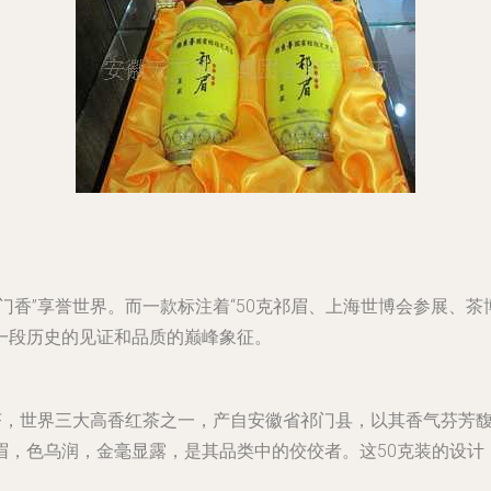
门香”享誉世界。而一款标注着“50克祁眉、上海世博会参展、茶
一段历史的见证和品质的巅峰象征。
茶，世界三大高香红茶之一，产自安徽省祁门县，以其香气芬芳馥
眉，色乌润，金毫显露，是其品类中的佼佼者。这50克装的设计