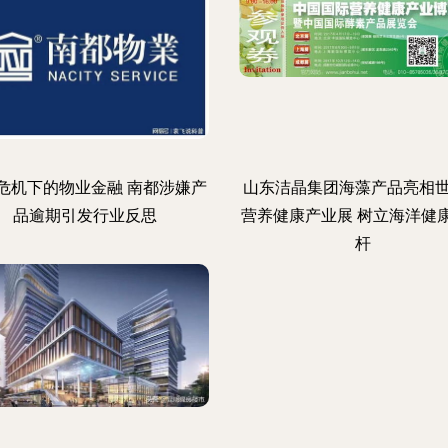
最后俩月,倒计时进行中价
危机下的物业金融 南都涉嫌产
山东洁晶集团海藻产品亮相
品逾期引发行业反思
营养健康产业展 树立海洋健
杆