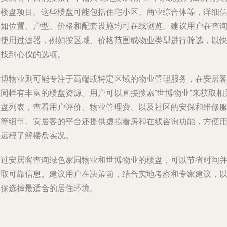
的楼盘项目。这些楼盘可能包括住宅小区、商业综合体等，详细
息如位置、户型、价格和配套设施均可在线浏览。建议用户在查
时使用过滤器，例如按区域、价格范围或物业类型进行筛选，以
速找到心仪的选项。
世博物业则可能专注于高端或特定区域的物业管理服务，在安居
上同样有丰富的楼盘资源。用户可以直接搜索“世博物业”来获取相
楼盘列表，查看用户评价、物业管理费、以及社区的安保和维修
务等细节。安居客的平台还提供虚拟看房和在线咨询功能，方便
户远程了解楼盘实况。
通过安居客查询绿色家园物业和世博物业的楼盘，可以节省时间
获取可靠信息。建议用户在决策前，结合实地考察和专家建议，
确保选择最适合的居住环境。