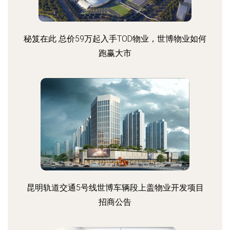
秘笈在此 总价59万起入手TOD物业，世博物业如何
跑赢大市
昆明轨道交通5号线世博车辆段上盖物业开发项目
招商公告