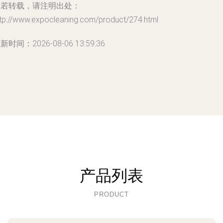
如若转载，请注明出处：
ttp://www.expocleaning.com/product/274.html
新时间：2026-08-06 13:59:36
产品列表
PRODUCT