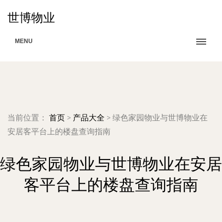
世博物业
MENU
当前位置：
首页
>
产品大全
>
绿色家园物业与世博物业在
安居客平台上的楼盘查询指南
绿色家园物业与世博物业在安居
客平台上的楼盘查询指南