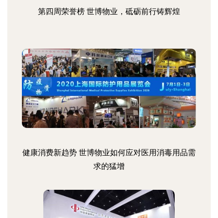
第四周荣誉榜 世博物业，砥砺前行铸辉煌
健康消费新趋势 世博物业如何应对医用消毒用品需
求的猛增