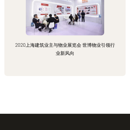
2020上海建筑业主与物业展览会 世博物业引领行
业新风向