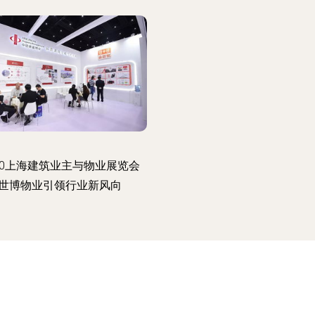
20上海建筑业主与物业展览会
世博物业引领行业新风向