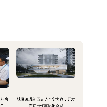
业的协
城投阅璟台 五证齐全实力盘，开发
杆
商直销钜惠热销全城