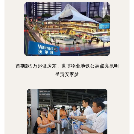
首期款9万起做房东，世博物业地铁公寓点亮昆明
呈贡安家梦