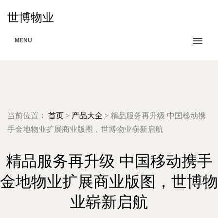
世博物业
MENU
当前位置：
首页
>
产品大全
>
精品服务再升级 中国移动携
手金地物业扩展商业版图，世博物业崭新启航
精品服务再升级 中国移动携手
金地物业扩展商业版图，世博物
业崭新启航