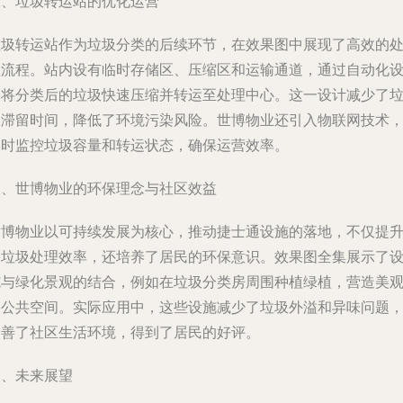
二、垃圾转运站的优化运营
垃圾转运站作为垃圾分类的后续环节，在效果图中展现了高效的
理流程。站内设有临时存储区、压缩区和运输通道，通过自动化
备将分类后的垃圾快速压缩并转运至处理中心。这一设计减少了
圾滞留时间，降低了环境污染风险。世博物业还引入物联网技术
实时监控垃圾容量和转运状态，确保运营效率。
三、世博物业的环保理念与社区效益
世博物业以可持续发展为核心，推动捷士通设施的落地，不仅提
了垃圾处理效率，还培养了居民的环保意识。效果图全集展示了
施与绿化景观的结合，例如在垃圾分类房周围种植绿植，营造美
的公共空间。实际应用中，这些设施减少了垃圾外溢和异味问题
改善了社区生活环境，得到了居民的好评。
四、未来展望