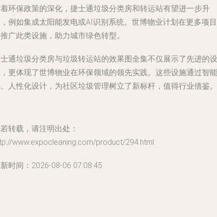
随着环保政策的深化，捷士通垃圾分类房和转运站有望进一步升
级，例如集成太阳能发电或AI识别系统。世博物业计划在更多项目
中推广此类设施，助力城市绿色转型。
捷士通垃圾分类房与垃圾转运站的效果图全集不仅展示了先进的
计，更体现了世博物业在环保领域的领先实践。这些设施通过智
化、人性化设计，为社区垃圾管理树立了新标杆，值得行业借鉴
如若转载，请注明出处：
ttp://www.expocleaning.com/product/294.html
新时间：2026-08-06 07:08:45